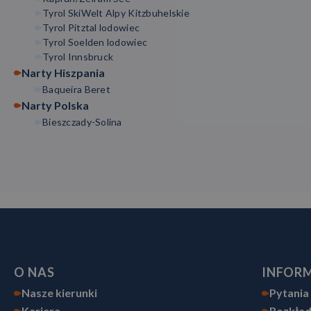
Tyrol SkiWelt Alpy Kitzbuhelskie
Tyrol Pitztal lodowiec
Tyrol Soelden lodowiec
Tyrol Innsbruck
Narty Hiszpania
Baqueira Beret
Narty Polska
Bieszczady-Solina
O NAS
INFOR
Nasze kierunki
Pytania
Kariera
Rozkład