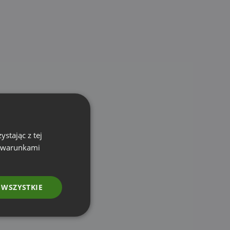
stając z tej
z warunkami
 WSZYSTKIE