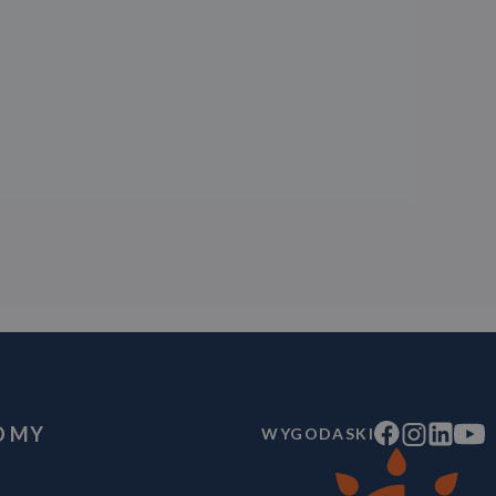
O MY
WYGODASKI