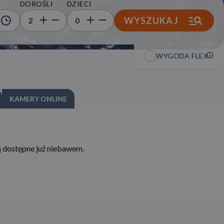
DOROŚLI
DZIECI
WYSZUKAJ
2
0
WYGODA FLEX
KAMERY ONLINE
ą dostępne już niebawem.