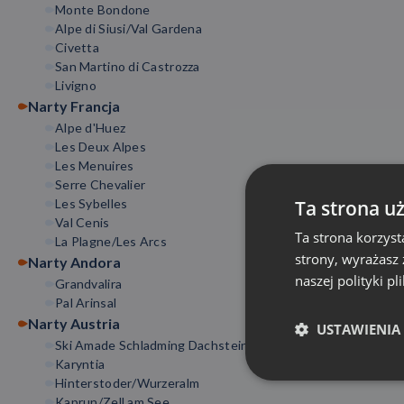
Monte Bondone
Alpe di Siusi/Val Gardena
Civetta
San Martino di Castrozza
Livigno
Narty Francja
Alpe d'Huez
Les Deux Alpes
Les Menuires
Serre Chevalier
Ta strona u
Les Sybelles
Val Cenis
Ta strona korzyst
La Plagne/Les Arcs
strony, wyrażasz
Narty Andora
naszej polityki pl
Grandvalira
Pal Arinsal
Narty Austria
USTAWIENIA
Ski Amade Schladming Dachstein
Karyntia
Hinterstoder/Wurzeralm
Kaprun/Zell am See