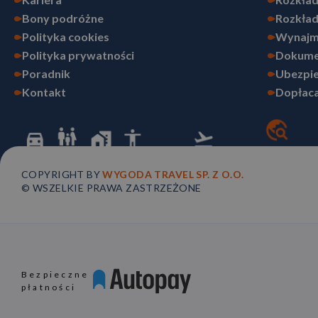
Bony podróżne
Rozkład
Polityka cookies
Wynajm
Polityka prywatności
Dokume
Poradnik
Ubezpie
Kontakt
Dopłaca
COPYRIGHT BY
WYGODA TRAVEL SP. Z O.O.
© WSZELKIE PRAWA ZASTRZEŻONE
Bezpieczne
płatności