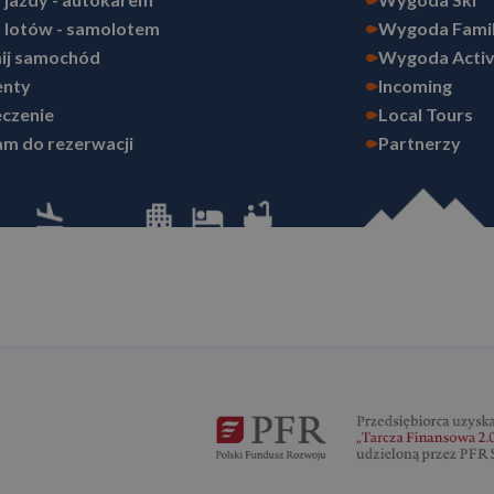
 lotów - samolotem
Wygoda Fami
ij samochód
Wygoda Acti
nty
Incoming
czenie
Local Tours
m do rezerwacji
Partnerzy