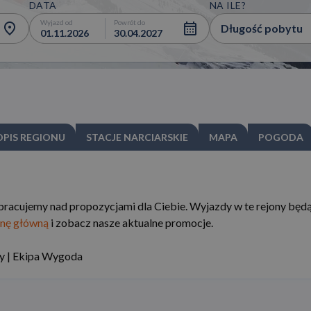
DATA
NA ILE?
Wyjazd od
Powrót do
Długość pobytu
01.11.2026
30.04.2027
OPIS REGIONU
STACJE NARCIARSKIE
MAPA
POGODA
pracujemy nad propozycjami dla Ciebie. Wyjazdy w te rejony będ
onę główną
i zobacz nasze aktualne promocje.
 | Ekipa Wygoda