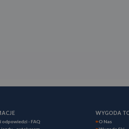
MACJE
WYGODA T
 i odpowiedzi - FAQ
O Nas
 jazdy - autokarem
Wygoda Ski