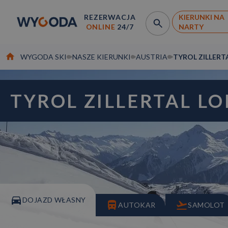
REZERWACJA
KIERUNKI NA
ONLINE
24/7
NARTY
WYGODA SKI
NASZE KIERUNKI
AUSTRIA
TYROL ZILLER
TYROL ZILLERTAL L
DOJAZD WŁASNY
AUTOKAR
SAMOLOT