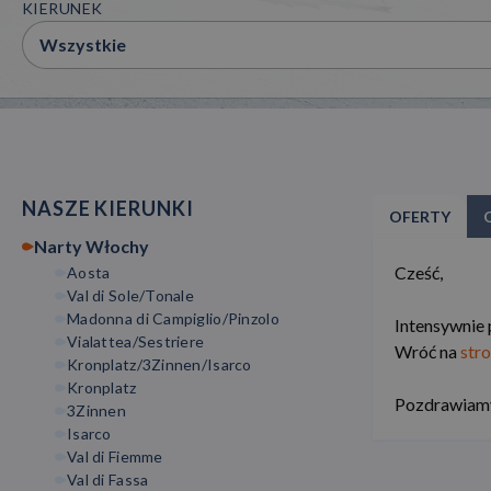
KIERUNEK
Wszystkie
NASZE KIERUNKI
OFERTY
Narty Włochy
Cześć,
Aosta
Val di Sole/Tonale
Madonna di Campiglio/Pinzolo
Intensywnie 
Vialattea/Sestriere
Wróć na
str
Kronplatz/3Zinnen/Isarco
Kronplatz
Pozdrawiamy
3Zinnen
Isarco
Val di Fiemme
Val di Fassa