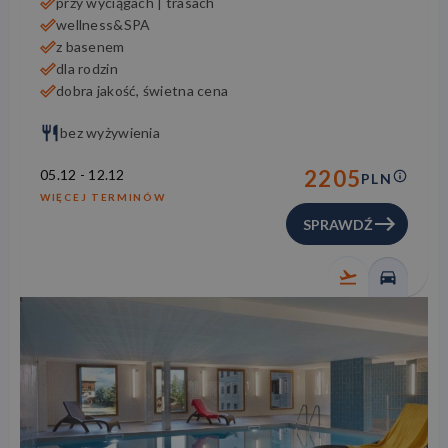
przy wyciągach | trasach
wellness&SPA
z basenem
dla rodzin
dobra jakość, świetna cena
bez wyżywienia
2205
05.12
-
12.12
PLN
WIĘCEJ TERMINÓW
SPRAWDŹ