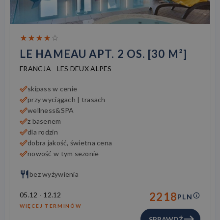
LE HAMEAU APT. 2 OS. [30 M²]
FRANCJA
-
LES DEUX ALPES
skipass w cenie
przy wyciągach | trasach
wellness&SPA
z basenem
dla rodzin
dobra jakość, świetna cena
nowość w tym sezonie
bez wyżywienia
2218
05.12
-
12.12
PLN
WIĘCEJ TERMINÓW
SPRAWDŹ