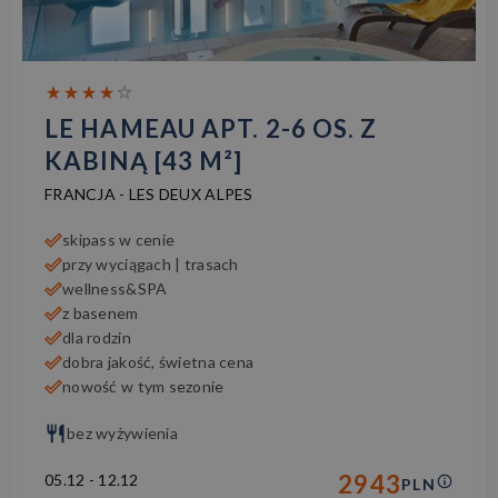
LE HAMEAU APT. 2-6 OS. Z
KABINĄ [43 M²]
FRANCJA
-
LES DEUX ALPES
skipass w cenie
przy wyciągach | trasach
wellness&SPA
z basenem
dla rodzin
dobra jakość, świetna cena
nowość w tym sezonie
bez wyżywienia
2943
05.12
-
12.12
PLN