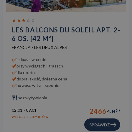
LES BALCONS DU SOLEIL APT. 2-
6 OS. [42 M²]
FRANCJA
-
LES DEUX ALPES
skipass w cenie
przy wyciągach | trasach
dla rodzin
dobra jakość, świetna cena
nowość w tym sezonie
bez wyżywienia
2466
02.01
-
09.01
PLN
WIĘCEJ TERMINÓW
SPRAWDŹ