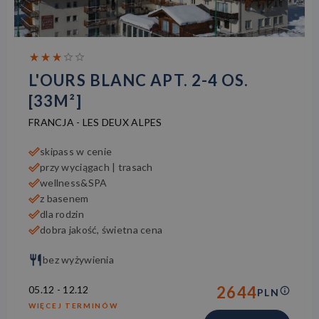
L'OURS BLANC APT. 2-4 OS.
[33M²]
FRANCJA
-
LES DEUX ALPES
skipass w cenie
przy wyciągach | trasach
wellness&SPA
z basenem
dla rodzin
dobra jakość, świetna cena
bez wyżywienia
2644
05.12
-
12.12
PLN
WIĘCEJ TERMINÓW