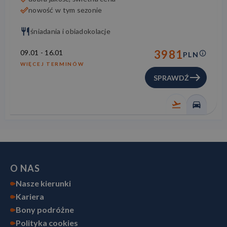
nowość w tym sezonie
śniadania i obiadokolacje
3981
09.01
-
16.01
PLN
WIĘCEJ TERMINÓW
SPRAWDŹ
O NAS
Nasze kierunki
Kariera
Bony podróżne
Polityka cookies