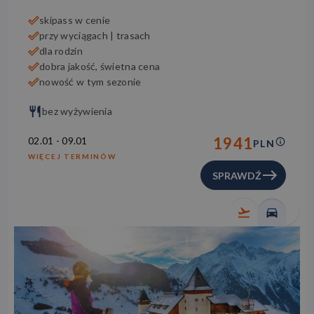
skipass w cenie
przy wyciągach | trasach
dla rodzin
dobra jakość, świetna cena
nowość w tym sezonie
bez wyżywienia
1941
02.01
-
09.01
PLN
WIĘCEJ TERMINÓW
SPRAWDŹ