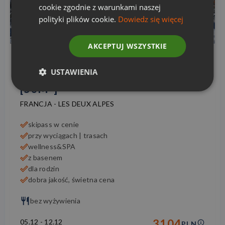
cookie zgodnie z warunkami naszej
polityki plików cookie.
Dowiedz się więcej
AKCEPTUJ WSZYSTKIE
USTAWIENIA
L'OURS BLANC APT. 2-6 OS.
[50M²]
FRANCJA
-
LES DEUX ALPES
skipass w cenie
przy wyciągach | trasach
wellness&SPA
z basenem
dla rodzin
dobra jakość, świetna cena
bez wyżywienia
3104
05.12
-
12.12
PLN