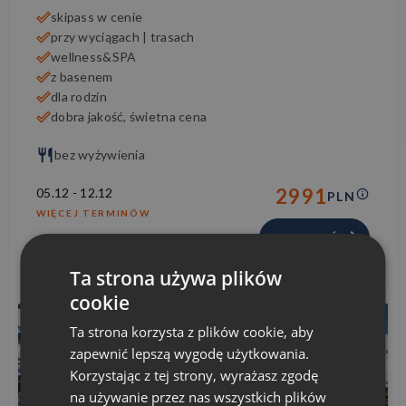
skipass w cenie
przy wyciągach | trasach
wellness&SPA
z basenem
dla rodzin
dobra jakość, świetna cena
bez wyżywienia
2991
05.12
-
12.12
PLN
WIĘCEJ TERMINÓW
SPRAWDŹ
Ta strona używa plików
cookie
Ta strona korzysta z plików cookie, aby
zapewnić lepszą wygodę użytkowania.
Korzystając z tej strony, wyrażasz zgodę
na używanie przez nas wszystkich plików