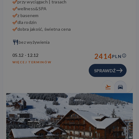
przy wyciągach | trasach
wellness&SPA
z basenem
dla rodzin
dobra jakość, świetna cena
bez wyżywienia
2414
05.12
-
12.12
PLN
WIĘCEJ TERMINÓW
SPRAWDŹ