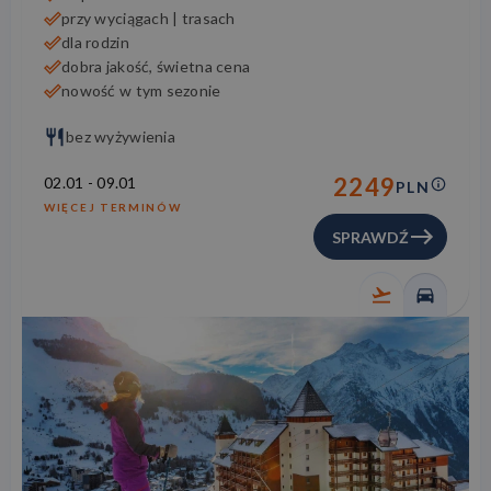
przy wyciągach | trasach
dla rodzin
dobra jakość, świetna cena
nowość w tym sezonie
bez wyżywienia
2249
02.01
-
09.01
PLN
WIĘCEJ TERMINÓW
SPRAWDŹ