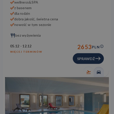
wellness&SPA
z basenem
dla rodzin
dobra jakość, świetna cena
nowość w tym sezonie
bez wyżywienia
2653
05.12
-
12.12
PLN
WIĘCEJ TERMINÓW
SPRAWDŹ