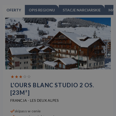
OFERTY
OPIS REGIONU
STACJE NARCIARSKIE
MA
L'OURS BLANC STUDIO 2 OS.
[23M²]
FRANCJA
-
LES DEUX ALPES
skipass w cenie