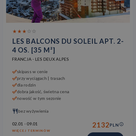
LES BALCONS DU SOLEIL APT. 2-
4 OS. [35 M²]
FRANCJA
-
LES DEUX ALPES
skipass w cenie
przy wyciągach | trasach
dla rodzin
dobra jakość, świetna cena
nowość w tym sezonie
bez wyżywienia
2132
02.01
-
09.01
PLN
WIĘCEJ TERMINÓW