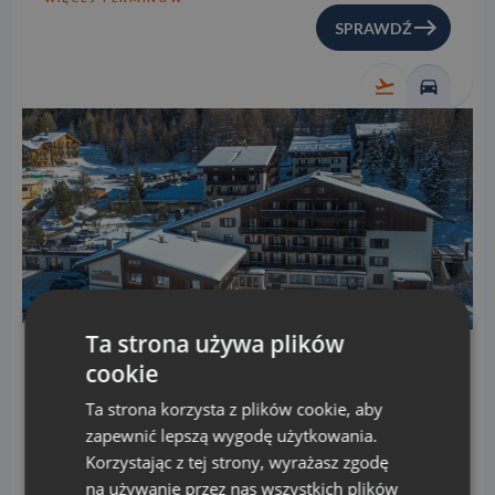
SPRAWDŹ
Ta strona używa plików
cookie
INTERMONTI
Ta strona korzysta z plików cookie, aby
WŁOCHY
-
LIVIGNO
zapewnić lepszą wygodę użytkowania.
Korzystając z tej strony, wyrażasz zgodę
skipass w cenie
na używanie przez nas wszystkich plików