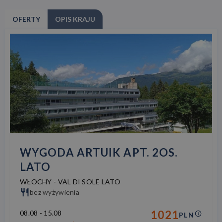
OFERTY
OPIS KRAJU
WYGODA ARTUIK APT. 2OS.
LATO
WŁOCHY
-
VAL DI SOLE LATO
bez wyżywienia
1021
08.08
-
15.08
PLN