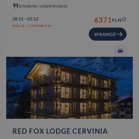
śniadania i obiadokolacje
6371
28.11
-
05.12
PLN
WIĘCEJ TERMINÓW
SPRAWDŹ
RED FOX LODGE CERVINIA