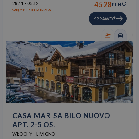
4528
28.11
-
05.12
PLN
WIĘCEJ TERMINÓW
SPRAWDŹ
CASA MARISA BILO NUOVO
APT. 2-5 OS.
WŁOCHY
-
LIVIGNO