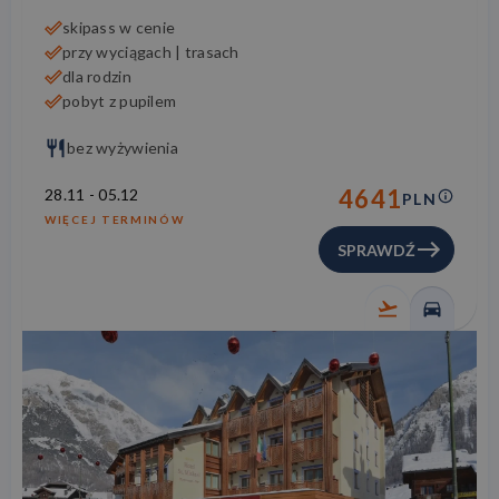
skipass w cenie
przy wyciągach | trasach
dla rodzin
pobyt z pupilem
bez wyżywienia
4641
28.11
-
05.12
PLN
WIĘCEJ TERMINÓW
SPRAWDŹ