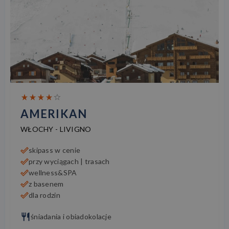
AMERIKAN
WŁOCHY
-
LIVIGNO
skipass w cenie
przy wyciągach | trasach
wellness&SPA
z basenem
dla rodzin
śniadania i obiadokolacje