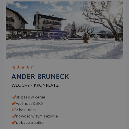
ANDER BRUNECK
WŁOCHY
-
KRONPLATZ
skipass w cenie
wellness&SPA
z basenem
nowość w tym sezonie
pobyt z pupilem