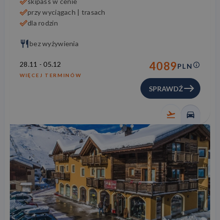
skipass w cenie
przy wyciągach | trasach
dla rodzin
bez wyżywienia
4089
28.11
-
05.12
PLN
WIĘCEJ TERMINÓW
SPRAWDŹ