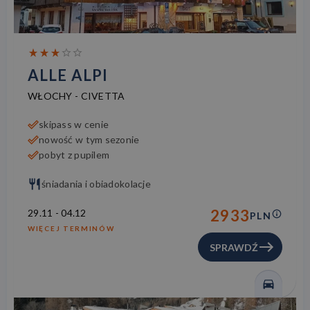
ALLE ALPI
WŁOCHY
-
CIVETTA
skipass w cenie
nowość w tym sezonie
pobyt z pupilem
śniadania i obiadokolacje
2933
29.11
-
04.12
PLN
WIĘCEJ TERMINÓW
SPRAWDŹ