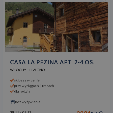
CASA LA PEZINA APT. 2-4 OS.
WŁOCHY
-
LIVIGNO
skipass w cenie
przy wyciągach | trasach
dla rodzin
bez wyżywienia
28.11
-
05.12