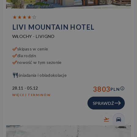
LIVI MOUNTAIN HOTEL
WŁOCHY
-
LIVIGNO
skipass w cenie
dla rodzin
nowość w tym sezonie
śniadania i obiadokolacje
3803
28.11
-
05.12
PLN
WIĘCEJ TERMINÓW
SPRAWDŹ