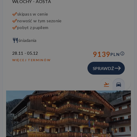
WŁOCHY
-
AOSTA
skipass w cenie
nowość w tym sezonie
pobyt z pupilem
śniadania
9139
28.11
-
05.12
PLN
WIĘCEJ TERMINÓW
SPRAWDŹ