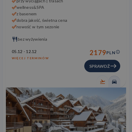
przy wyciągach | trasach
wellness&SPA
z basenem
dobra jakość, świetna cena
nowość w tym sezonie
bez wyżywienia
2179
05.12
-
12.12
PLN
WIĘCEJ TERMINÓW
SPRAWDŹ