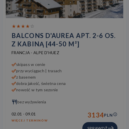
BALCONS D'AUREA APT. 2-6 OS.
Z KABINĄ [44-50 M²]
FRANCJA
-
ALPE D'HUEZ
skipass w cenie
przy wyciągach | trasach
z basenem
dobra jakość, świetna cena
nowość w tym sezonie
bez wyżywienia
3134
02.01
-
09.01
PLN
WIĘCEJ TERMINÓW
SPRAWDŹ