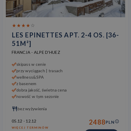
LES EPINETTES APT. 2-4 OS. [36-
51M²]
FRANCJA
-
ALPE D'HUEZ
skipass w cenie
przy wyciągach | trasach
wellness&SPA
z basenem
dobra jakość, świetna cena
nowość w tym sezonie
bez wyżywienia
2488
05.12
-
12.12
PLN
WIĘCEJ TERMINÓW