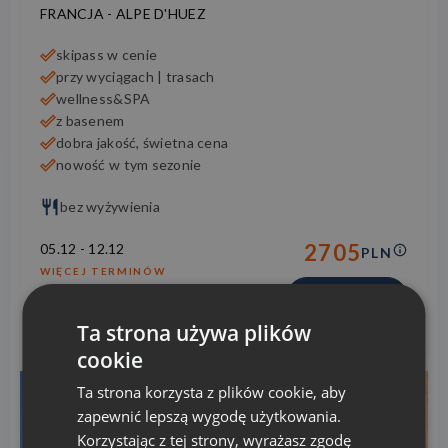
FRANCJA
-
ALPE D'HUEZ
skipass w cenie
przy wyciągach | trasach
wellness&SPA
z basenem
dobra jakość, świetna cena
nowość w tym sezonie
bez wyżywienia
2705
05.12
-
12.12
PLN
WIĘCEJ TERMINÓW
SPRAWDŹ
Ta strona używa plików
cookie
Ta strona korzysta z plików cookie, aby
zapewnić lepszą wygodę użytkowania.
Korzystając z tej strony, wyrażasz zgodę