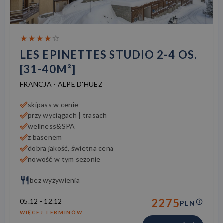
LES EPINETTES STUDIO 2-4 OS.
[31-40M²]
FRANCJA
-
ALPE D'HUEZ
skipass w cenie
przy wyciągach | trasach
wellness&SPA
z basenem
dobra jakość, świetna cena
nowość w tym sezonie
bez wyżywienia
2275
05.12
-
12.12
PLN
WIĘCEJ TERMINÓW