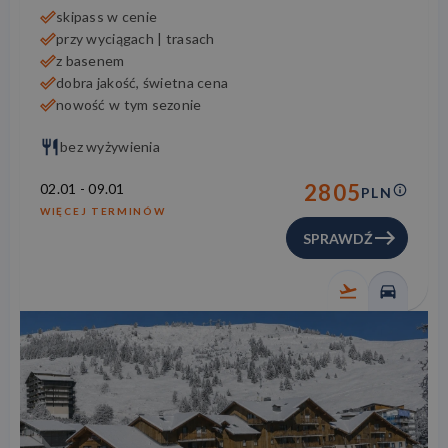
skipass w cenie
przy wyciągach | trasach
z basenem
dobra jakość, świetna cena
nowość w tym sezonie
bez wyżywienia
2805
02.01
-
09.01
PLN
WIĘCEJ TERMINÓW
SPRAWDŹ