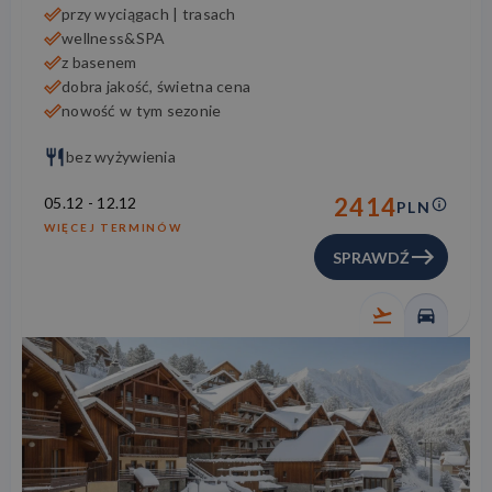
przy wyciągach | trasach
wellness&SPA
z basenem
dobra jakość, świetna cena
nowość w tym sezonie
bez wyżywienia
2414
05.12
-
12.12
PLN
WIĘCEJ TERMINÓW
SPRAWDŹ