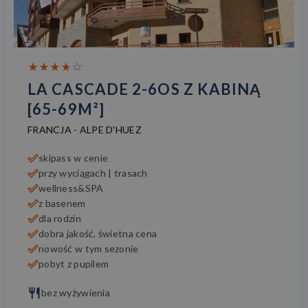
LA CASCADE 2-6OS Z KABINĄ
[65-69M²]
FRANCJA
-
ALPE D'HUEZ
skipass w cenie
przy wyciągach | trasach
wellness&SPA
z basenem
dla rodzin
dobra jakość, świetna cena
nowość w tym sezonie
pobyt z pupilem
bez wyżywienia