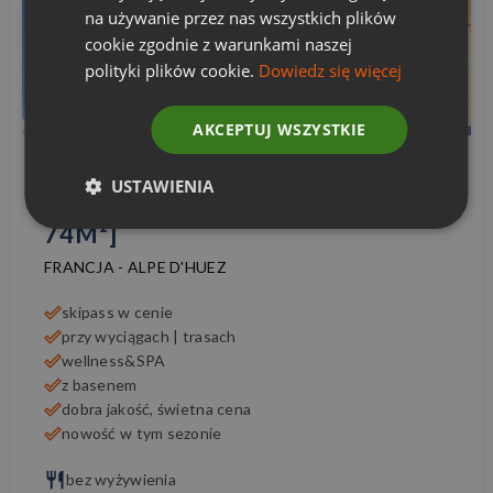
na używanie przez nas wszystkich plików
cookie zgodnie z warunkami naszej
polityki plików cookie.
Dowiedz się więcej
AKCEPTUJ WSZYSTKIE
USTAWIENIA
LA CASCADE APT. 2-6 OS. [72-
74M²]
FRANCJA
-
ALPE D'HUEZ
skipass w cenie
przy wyciągach | trasach
wellness&SPA
z basenem
dobra jakość, świetna cena
nowość w tym sezonie
bez wyżywienia