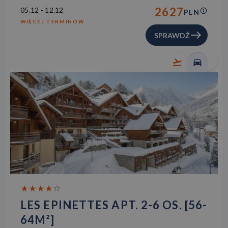
2627
05.12
-
12.12
PLN
WIĘCEJ TERMINÓW
SPRAWDŹ
LES EPINETTES APT. 2-6 OS. [56-
64M²]