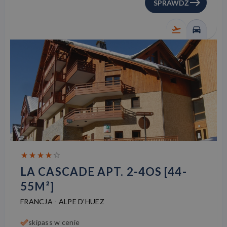
SPRAWDŹ
LA CASCADE APT. 2-4OS [44-
55M²]
FRANCJA
-
ALPE D'HUEZ
skipass w cenie