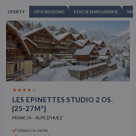
OFERTY
OPIS REGIONU
STACJE NARCIARSKIE
MA
LES EPINETTES STUDIO 2 OS.
[25-27M²]
FRANCJA
-
ALPE D'HUEZ
skipass w cenie