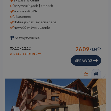
skipass w cenie
przy wyciągach | trasach
wellness&SPA
z basenem
dobra jakość, świetna cena
nowość w tym sezonie
bez wyżywienia
2609
05.12
-
12.12
PLN
WIĘCEJ TERMINÓW
SPRAWDŹ