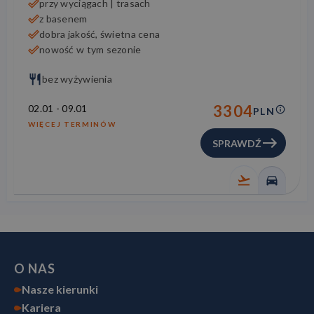
przy wyciągach | trasach
z basenem
dobra jakość, świetna cena
nowość w tym sezonie
bez wyżywienia
3304
02.01
-
09.01
PLN
WIĘCEJ TERMINÓW
SPRAWDŹ
O NAS
Nasze kierunki
Kariera