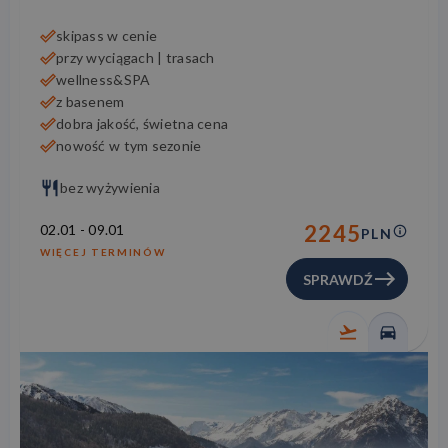
skipass w cenie
przy wyciągach | trasach
wellness&SPA
z basenem
dobra jakość, świetna cena
nowość w tym sezonie
bez wyżywienia
2245
02.01
-
09.01
PLN
WIĘCEJ TERMINÓW
SPRAWDŹ