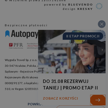
© Wszelkie prawa zastrzeżone
powered by
BLUEVENDO
design
KRESKY
Bezpieczne płatności
II ETAP PROMOCJI
Wygoda Travel Sp. z o.o. z siedzibą przy Placu Bohaterów Getta 17/14,
30-547 Kraków, Polska, zarejestrowana w Krajowym Rejestrze
Sądowym - Rejestrze Przedsiębiorców prowadzonym w Sądzie
Rejonowym dla Krakowa Śródmieścia, Wydział XI KRS pod numerem
DO 31.08 REZERWUJ
0000291177, o kapitale zakładowym 500 000 PLN, nr NIP: 676 23 60
TANIEJ | PROMO ETAP II
510, nr Regon 120550199.
ZOBACZ KORZYŚCI
POWRÓT NA GÓRĘ STRONY