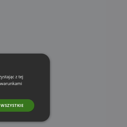
stając z tej
z warunkami
 WSZYSTKIE