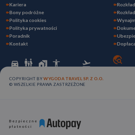
Kariera
Rozkład
Bony podróżne
Rozkład
Polityka cookies
Wynajm
Polityka prywatności
Dokume
Poradnik
Ubezpie
Kontakt
Dopłaca
COPYRIGHT BY
WYGODA TRAVEL SP. Z O.O.
© WSZELKIE PRAWA ZASTRZEŻONE
Bezpieczne
płatności