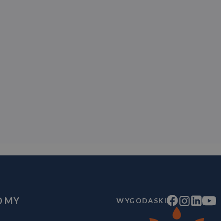
O MY
WYGODASKI