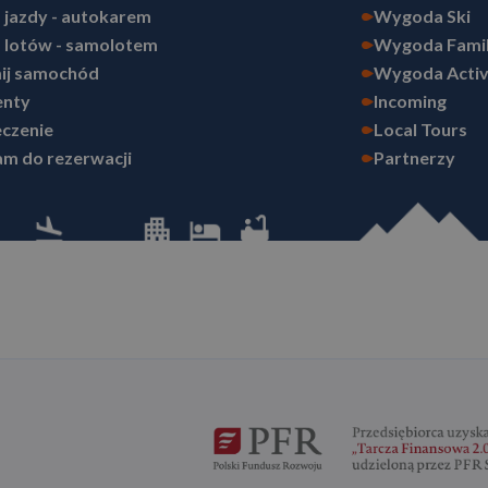
 jazdy - autokarem
Wygoda Ski
 lotów - samolotem
Wygoda Fami
ij samochód
Wygoda Acti
nty
Incoming
czenie
Local Tours
m do rezerwacji
Partnerzy