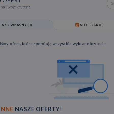
0
OFERT
S
na Twoje kryteria
JAZD WŁASNY
(
0
)
AUTOKAR
(
0
)
liśmy ofert, które spełniają wszystkie wybrane kryteria
INNE
NASZE OFERTY!