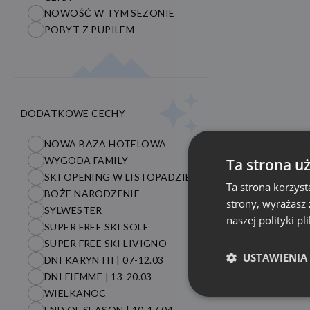
NOWOŚĆ W TYM SEZONIE
POBYT Z PUPILEM
DODATKOWE CECHY
NOWA BAZA HOTELOWA
WYGODA FAMILY
Ta strona u
SKI OPENING W LISTOPADZIE
Ta strona korzyst
BOŻE NARODZENIE
strony, wyrażasz
SYLWESTER
naszej polityki pl
SUPER FREE SKI SOLE
SUPER FREE SKI LIVIGNO
USTAWIENIA
DNI KARYNTII | 07-12.03
DNI FIEMME | 13-20.03
WIELKANOC
END OF SEASON | 10-17.04