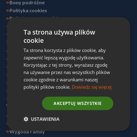
Bony podróżne
Polityka cookies
Polityka prywatności
Poradnik
Ta strona używa plików
Kontakt
cookie
INFORMACJE
Ta strona korzysta z plików cookie, aby
Pytania i odpowiedzi - FAQ
zapewnić lepszą wygodę użytkowania.
Rozkład jazdy - autokarem
Korzystając z tej strony, wyrażasz zgodę
Rozkład lotów - samolotem
na używanie przez nas wszystkich plików
Wynajmij samochód
cookie zgodnie z warunkami naszej
Dokumenty
polityki plików cookie.
Dowiedz się więcej
Ubezpieczenie
Dopłacam do rezerwacji
AKCEPTUJ WSZYSTKIE
WYGODA TO MY
O Nas
USTAWIENIA
Wygoda Ski
Wygoda Family