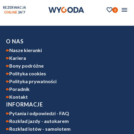
REZERWACJA
0
ONLINE
24/7
O NAS
Nasze kierunki
Kariera
Bony podróżne
Polityka cookies
Polityka prywatności
Poradnik
Kontakt
INFORMACJE
Pytania i odpowiedzi - FAQ
Rozkład jazdy - autokarem
Rozkład lotów - samolotem