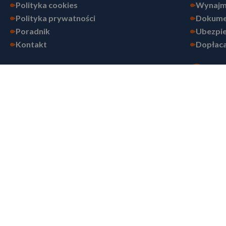
Polityka cookies
Wynajm
Polityka prywatności
Dokume
Poradnik
Ubezpie
Kontakt
Dopłaca
COPYRIGHT BY
WYGODA TRAVEL SP. Z O.O.
© WSZELKIE PRAWA ZASTRZEŻONE
Bezpieczne
płatności
Wygoda Travel Sp. z o.o. z siedzibą przy Placu Bohaterów Getta 17/14,
Śródmieścia, Wydział XI KRS pod numerem 0000291177, o kapitale zakła