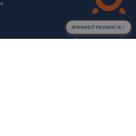
ve
SPRAWDŹ PROMOCJE
POWERED BY
BLUEVENDO
DESIGN
KRESKY
trze Przedsiębiorców prowadzonym w Sądzie Rejonowym dla Krakowa