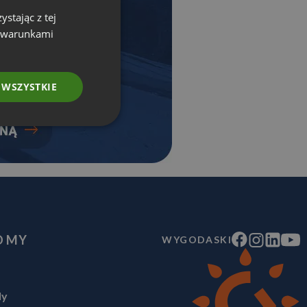
stając z tej
z warunkami
 WSZYSTKIE
O MY
WYGODASKI
ly