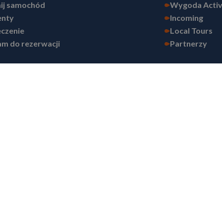
ij samochód
Wygoda Acti
nty
Incoming
czenie
Local Tours
m do rezerwacji
Partnerzy
 30-547 Kraków, Polska, zarejestrowana w Krajowym Rejestrze Sądowym - Rejes
dowym 500 000 PLN, nr NIP: 676 23 60 510, nr Regon 120550199.