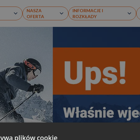
NASZA
INFORMACJE I
OFERTA
ROZKŁADY
żywa plików cookie