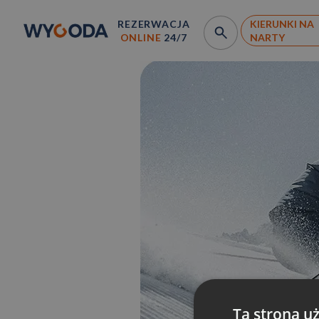
REZERWACJA
KIERUNKI NA
ONLINE
24/7
NARTY
Ta strona u