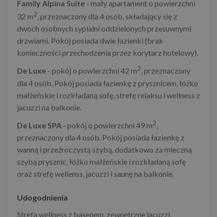
Family Alpina Suite -
mały apartament o powierzchni
2
32 m
, przeznaczony dla 4 osób, składający się z
dwóch osobnych sypialni oddzielonych przesuwnymi
drzwiami. Pokój posiada dwie łazienki (brak
konieczności przechodzenia przez korytarz hotelowy).
2
De Luxe -
pokój o powierzchni 42 m
, przeznaczony
dla 4 osób. Pokój posiada łazienkę z prysznicem, łóżko
małżeńskie i rozkładaną sofę, strefę relaksu i wellness z
jacuzzi na balkonie.
2
De Luxe SPA -
pokój o powierzchni 49 m
,
przeznaczony dla 4 osób. Pokój posiada łazienkę z
wanną i przeźroczystą szybą, dodatkowo za mleczną
szybą prysznic, łóżko małżeńskie i rozkładaną sofę
oraz strefę wellenss, jacuzzi i saunę na balkonie.
Udogodnienia
Strefa wellness z basenem, zewnętrzne jacuzzi,