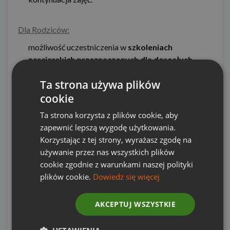
Dla Rodziców:
możliwość uczestniczenia w
szkoleniach
narciarskich przeznaczonych dla dorosłych
(konieczność wykupienia odpowiedniego szkolenia
Ta strona używa plików
na etapie rezerwacji lub maksymalnie na 14 dni
cookie
przed wyjazdem).
szkolenia narciarskie poranne w godz. 10.00-
Ta strona korzysta z plików cookie, aby
12.00/szkolenia narciarskie popołudniowe w godz.
zapewnić lepszą wygodę użytkowania.
13.30-15.30- koszt
245 EUR/6 dni.
Korzystając z tej strony, wyrażasz zgodę na
używanie przez nas wszystkich plików
Godziny szkoleń ustalane są z kierownikiem
cookie zgodnie z warunkami naszej polityki
instruktorów na miejscu.
plików cookie.
Dowiedz się więcej
Ważne: w przypadku zbyt małej ilości uczestników
AKCEPTUJ WSZYSTKIE
szkolenia dla dorosłych mogą zostać anulowane
przed wyjazdem
.