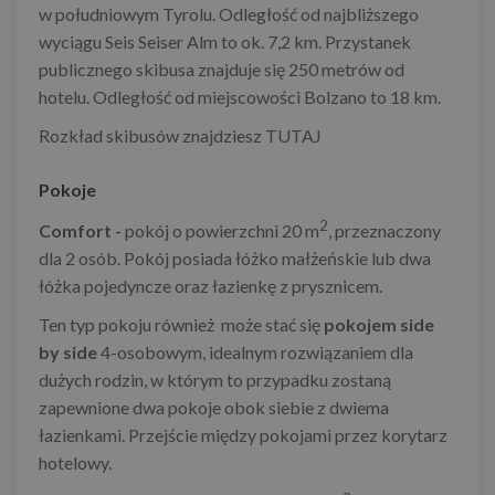
w południowym Tyrolu. Odległość od najbliższego
wyciągu Seis Seiser Alm to ok. 7,2 km. Przystanek
publicznego skibusa znajduje się 250 metrów od
hotelu. Odległość od miejscowości Bolzano to 18 km.
Rozkład skibusów znajdziesz
TUTAJ
Pokoje
2
Comfort -
pokój o powierzchni 20 m
, przeznaczony
dla 2 osób. Pokój posiada łóżko małżeńskie lub dwa
łóżka pojedyncze oraz łazienkę z prysznicem.
Ten typ pokoju również może stać się
pokojem
side
by side
4-osobowym, idealnym rozwiązaniem dla
dużych rodzin, w którym to przypadku zostaną
zapewnione dwa pokoje obok siebie z dwiema
łazienkami. Przejście między pokojami przez korytarz
hotelowy.