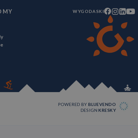
O MY
WYGODASKI
ly
ve
POWERED BY
BLUEVENDO
DESIGN
KRESKY