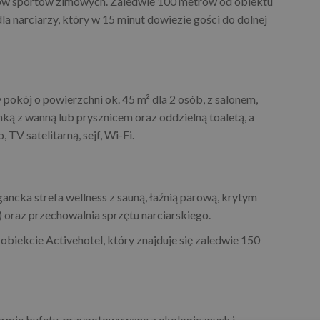
ików sportów zimowych. Zaledwie 100 metrów od obiektu
a narciarzy, który w 15 minut dowiezie gości do dolnej
 pokój o powierzchni ok. 45 m² dla 2 osób, z salonem,
ką z wanną lub prysznicem oraz oddzielną toaletą, a
TV satelitarną, sejf, Wi-Fi.
gancka strefa wellness z sauną, łaźnią parową, krytym
 oraz przechowalnia sprzętu narciarskiego.
obiekcie Activehotel, który znajduje się zaledwie 150
formie bufetu, przygotowywane z ekologicznych i