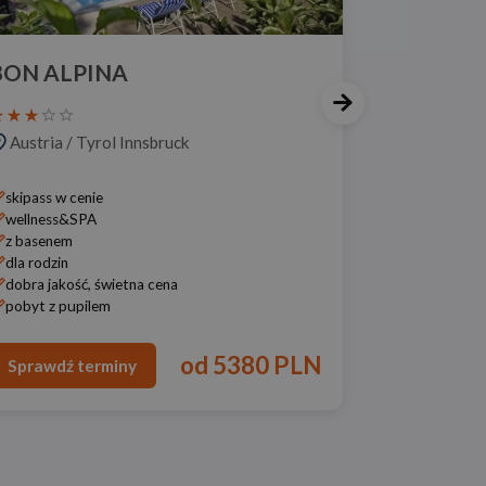
BON ALPINA
Austria
/
Tyrol Innsbruck
skipass w cenie
wellness&SPA
z basenem
dla rodzin
dobra jakość, świetna cena
pobyt z pupilem
od
5380 PLN
Sprawdź terminy