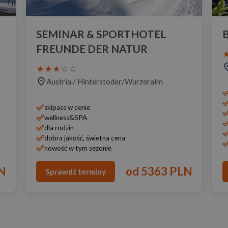
SEMINAR & SPORTHOTEL
FREUNDE DER NATUR
Austria
/
Hinterstoder/Wurzeralm
skipass w cenie
wellness&SPA
dla rodzin
dobra jakość, świetna cena
nowość w tym sezonie
N
od
5363 PLN
Sprawdź terminy