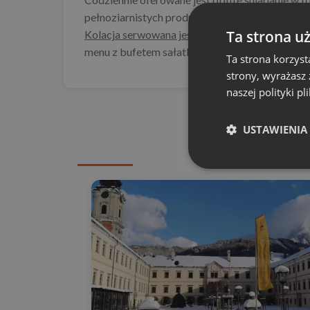
pełnoziarnistych produktów. Po południu podaw
Ta strona u
Kolacja serwowana jest w oddalonym o 150 met
menu z bufetem sałatkowym lub potrawy z kart
Ta strona korzyst
strony, wyrażasz
naszej polityki pl
USTAWIENIA