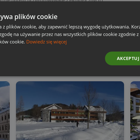
ane są typowo tyrolskie przekąski i domowe ciasta.
żywa plików cookie
rów obiekcie Activehotel
(do wyboru 3 różne 4-daniowe
y).
a z plików cookie, aby zapewnić lepszą wygodę użytkowania. Korzy
 zgodę na używanie przez nas wszystkich plików cookie zgodnie 
ików cookie.
Dowiedz się więcej
AKCEPTUJ
Poszukaj innych dostępnych ofert