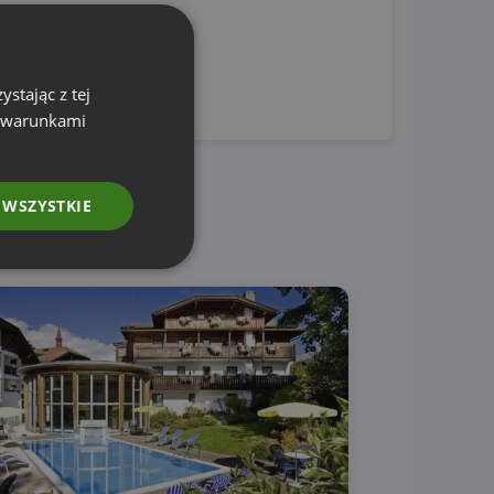
stając z tej
z warunkami
 WSZYSTKIE