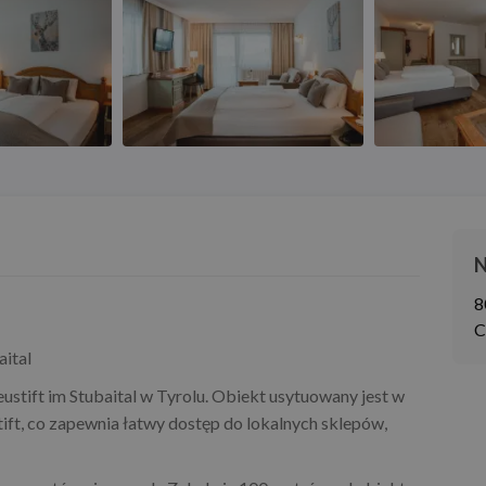
N
8
C
aital
ustift im Stubaital w Tyrolu. Obiekt usytuowany jest w
ft, co zapewnia łatwy dostęp do lokalnych sklepów,