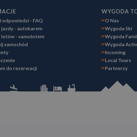
MACJE
WYGODA T
 i odpowiedzi - FAQ
O Nas
 jazdy - autokarem
Wygoda Ski
 lotów - samolotem
Wygoda Fami
ij samochód
Wygoda Acti
nty
Incoming
czenie
Local Tours
m do rezerwacji
Partnerzy