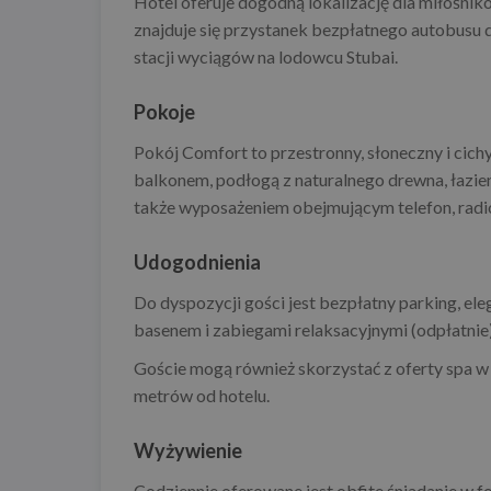
Hotel oferuje dogodną lokalizację dla miłośn
znajduje się przystanek bezpłatnego autobusu dl
stacji wyciągów na lodowcu Stubai.
Pokoje
Pokój Comfort to przestronny, słoneczny i cichy
balkonem, podłogą z naturalnego drewna, łazien
także wyposażeniem obejmującym telefon, radio, 
Udogodnienia
Do dyspozycji gości jest bezpłatny parking, ele
basenem i zabiegami relaksacyjnymi (odpłatnie)
Goście mogą również skorzystać z oferty spa w 
metrów od hotelu.
Wyżywienie
Codziennie oferowane jest obfite śniadanie w 