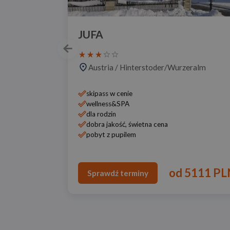
JUFA
Austria
/
Hinterstoder/Wurzeralm
skipass w cenie
wellness&SPA
dla rodzin
dobra jakość, świetna cena
pobyt z pupilem
od
5111 PL
Sprawdź terminy