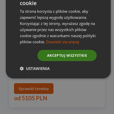
cookie
Ta strona korzysta z plików cookie, aby
zapewnić lepszą wygodę użytkowania.
Korzystając z tej strony, wyrażasz zgodę na
JUFA
używanie przez nas wszystkich plików
cookie zgodnie z warunkami naszej polityki
plików cookie.
Dowiedz się więcej
Austria
/
Hinterstoder/Wurzeralm
AKCEPTUJ WSZYSTKIE
skipass w cenie
wellness&SPA
dla rodzin
USTAWIENIA
dobra jakość, świetna cena
pobyt z pupilem
Sprawdź terminy
od
5105 PLN