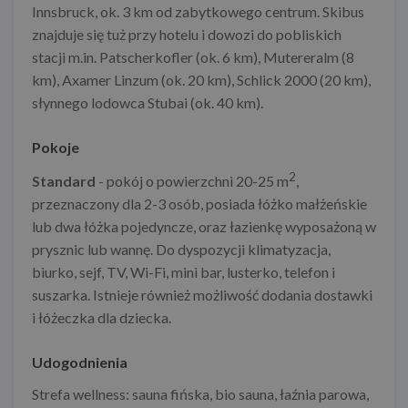
Innsbruck, ok. 3 km od zabytkowego centrum. Skibus
znajduje się tuż przy hotelu i dowozi do pobliskich
stacji m.in. Patscherkofler (ok. 6 km), Mutereralm (8
km), Axamer Linzum (ok. 20 km), Schlick 2000 (20 km),
słynnego lodowca Stubai (ok. 40 km).
Pokoje
2
Standard
- pokój o powierzchni 20-25 m
,
przeznaczony dla 2-3 osób, posiada łóżko małżeńskie
lub dwa łóżka pojedyncze, oraz łazienkę wyposażoną w
prysznic lub wannę. Do dyspozycji klimatyzacja,
biurko, sejf, TV, Wi-Fi, mini bar, lusterko, telefon i
suszarka. Istnieje również możliwość dodania dostawki
i łóżeczka dla dziecka.
Udogodnienia
Strefa wellness: sauna fińska, bio sauna, łaźnia parowa,